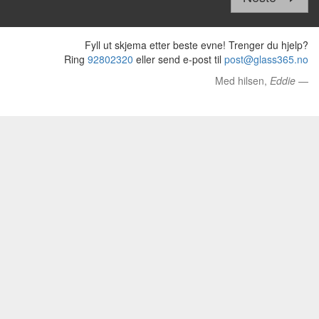
Fyll ut skjema etter beste evne! Trenger du hjelp?
Ring
92802320
eller send e-post til
post@glass365.no
Med hilsen,
Eddie