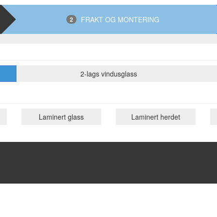
FRAKT OG MONTERING
2
2-lags vindusglass
Laminert glass
Laminert herdet