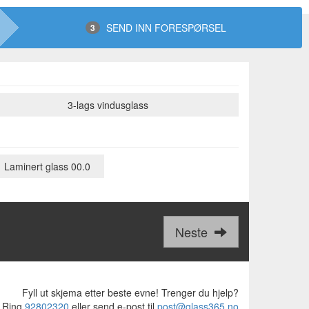
SEND INN FORESPØRSEL
3
3-lags vindusglass
Laminert glass 00.0
Neste
Fyll ut skjema etter beste evne! Trenger du hjelp?
Ring
92802320
eller send e-post til
post@glass365.no